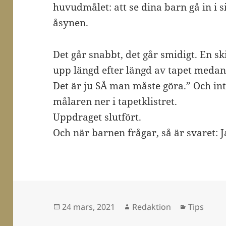
huvudmålet: att se dina barn gå in i 
åsynen.
Det går snabbt, det går smidigt. En sk
upp längd efter längd av tapet medan 
Det är ju SÅ man måste göra.” Och i
målaren ner i tapetklistret.
Uppdraget slutfört.
Och när barnen frågar, så är svaret: Ja,
Postat
Författare
Kategorie
24 mars, 2021
Redaktion
Tips