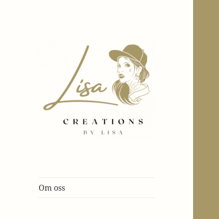
Årets inredningsblogg
creationsbylisa.nu
Om oss