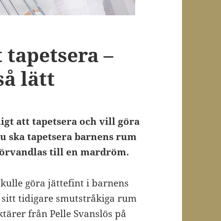
t tapetsera –
å lätt
gt att tapetsera och vill göra
 du ska tapetsera barnens rum
förvandlas till en mardröm.
ulle göra jättefint i barnens
sitt tidigare smutstråkiga rum
ktärer från Pelle Svanslös på