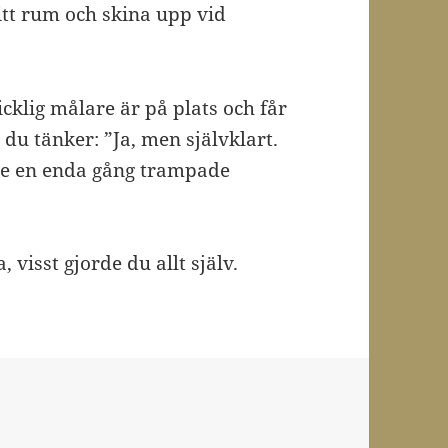
sitt rum och skina upp vid
icklig målare är på plats och får
du tänker: ”Ja, men självklart.
nte en enda gång trampade
 visst gjorde du allt själv.
r