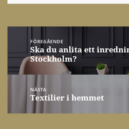
Inläggsnavigering
FÖREGÅENDE
Ska du anlita ett inredni
Föregående
Stockholm?
inlägg:
NÄSTA
Textilier i hemmet
Nästa
inlägg: